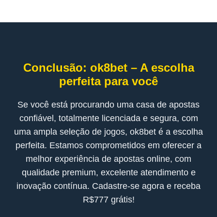
Conclusão: ok8bet – A escolha
perfeita para você
Se você está procurando uma casa de apostas
confiável, totalmente licenciada e segura, com
uma ampla seleção de jogos, ok8bet é a escolha
perfeita. Estamos comprometidos em oferecer a
melhor experiência de apostas online, com
qualidade premium, excelente atendimento e
inovação contínua. Cadastre-se agora e receba
R$777 grátis!