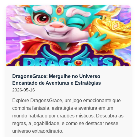
DragonsGrace: Mergulhe no Universo
Encantado de Aventuras e Estratégias
2026-05-16
Explore DragonsGrace, um jogo emocionante que
combina fantasia, estratégia e aventura em um
mundo habitado por dragões místicos. Descubra as
regras, a jogabilidade, e como se destacar nesse
universo extraordinário.