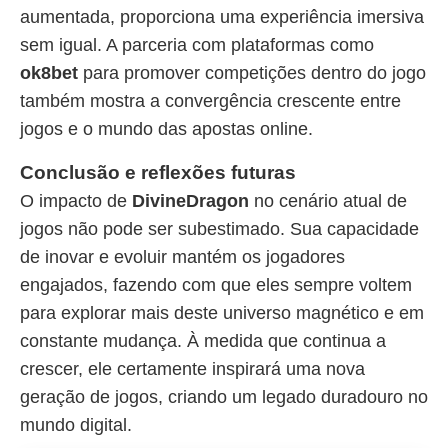
aumentada, proporciona uma experiência imersiva
sem igual. A parceria com plataformas como
ok8bet
para promover competições dentro do jogo
também mostra a convergência crescente entre
jogos e o mundo das apostas online.
Conclusão e reflexões futuras
O impacto de
DivineDragon
no cenário atual de
jogos não pode ser subestimado. Sua capacidade
de inovar e evoluir mantém os jogadores
engajados, fazendo com que eles sempre voltem
para explorar mais deste universo magnético e em
constante mudança. À medida que continua a
crescer, ele certamente inspirará uma nova
geração de jogos, criando um legado duradouro no
mundo digital.