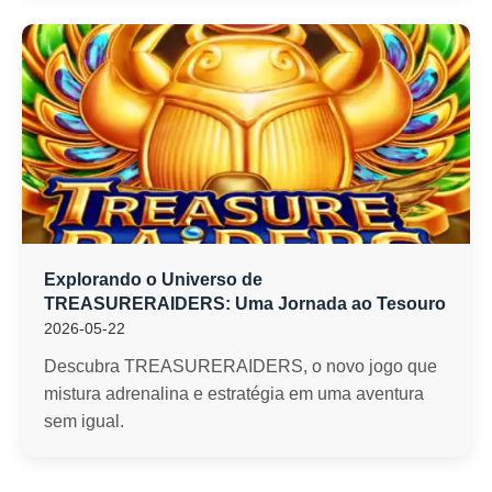
Explorando o Universo de
TREASURERAIDERS: Uma Jornada ao Tesouro
2026-05-22
Descubra TREASURERAIDERS, o novo jogo que
mistura adrenalina e estratégia em uma aventura
sem igual.