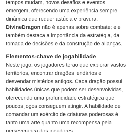
tempos mudam, novos desafios e eventos
emergem, oferecendo uma experiência sempre
dinâmica que requer astúcia e bravura.
DivineDragon
não é apenas sobre combate; ele
também destaca a importância da estratégia, da
tomada de decisões e da construção de alianças.
Elementos-chave de jogabilidade
Neste jogo, os jogadores terão que explorar vastos
territórios, encontrar dragões lendários e
desvendar mistérios antigos. Cada dragão possui
habilidades únicas que podem ser desenvolvidas,
oferecendo uma profundidade estratégica que
poucos jogos conseguem atingir. A habilidade de
comandar um exército de criaturas poderosas é
tanto uma arte quanto uma recompensa pela
perseverança dos jogadores.