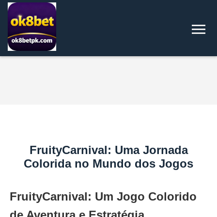
FruityCarnival: Uma Jornada
Colorida no Mundo dos Jogos
FruityCarnival: Um Jogo Colorido
de Aventura e Estratégia