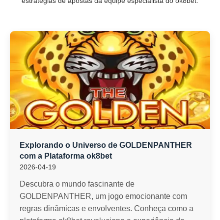
estratégias de apostas da equipe especialista do ok8bet.
Explorando o Universo de GOLDENPANTHER
com a Plataforma ok8bet
2026-04-19
Descubra o mundo fascinante de
GOLDENPANTHER, um jogo emocionante com
regras dinâmicas e envolventes. Conheça como a