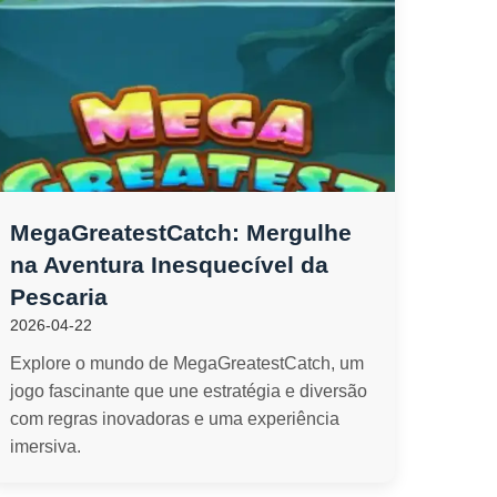
MegaGreatestCatch: Mergulhe
na Aventura Inesquecível da
Pescaria
2026-04-22
Explore o mundo de MegaGreatestCatch, um
jogo fascinante que une estratégia e diversão
com regras inovadoras e uma experiência
imersiva.