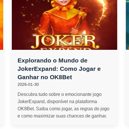
Explorando o Mundo de
JokerExpand: Como Jogar e
Ganhar no OK8Bet
2026-01-30
Descubra tudo sobre o emocionante jogo
JokerExpand, disponível na plataforma
OK8Bet. Saiba como jogar, as regras do jogo
e como maximizar suas chances de ganhar.