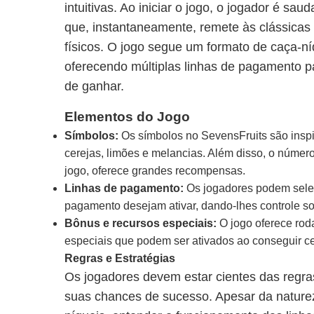
intuitivas. Ao iniciar o jogo, o jogador é sa
que, instantaneamente, remete às clássicas
físicos. O jogo segue um formato de caça-n
oferecendo múltiplas linhas de pagamento 
de ganhar.
Elementos do Jogo
Símbolos:
Os símbolos no SevensFruits são inspi
cerejas, limões e melancias. Além disso, o número
jogo, oferece grandes recompensas.
Linhas de pagamento:
Os jogadores podem selec
pagamento desejam ativar, dando-lhes controle so
Bônus e recursos especiais:
O jogo oferece rod
especiais que podem ser ativados ao conseguir ce
Regras e Estratégias
Os jogadores devem estar cientes das regra
suas chances de sucesso. Apesar da naturez