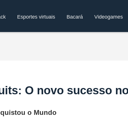
ack
Esportes virtuais
Bacará
Videogames
uits: O novo sucesso n
nquistou o Mundo