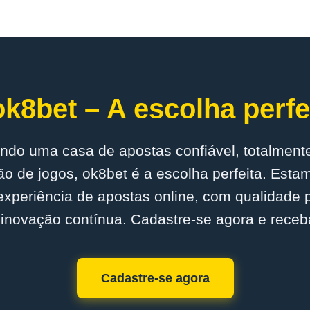
k8bet – A escolha perfe
ndo uma casa de apostas confiável, totalmente
o de jogos, ok8bet é a escolha perfeita. Est
experiência de apostas online, com qualidade
inovação contínua. Cadastre-se agora e receb
Cadastre-se agora