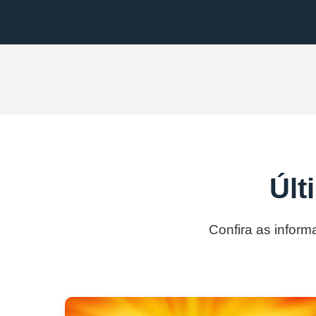
Últ
Confira as inform