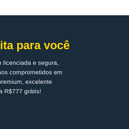
ita para você
 licenciada e segura,
amos comprometidos em
 premium, excelente
a R$777 grátis!