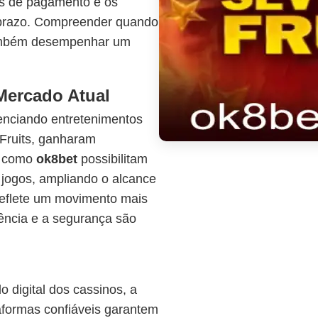
as de pagamento e os
o prazo. Compreender quando
também desempenhar um
Mercado Atual
uenciando entretenimentos
sFruits, ganharam
s como
ok8bet
possibilitam
jogos, ampliando o alcance
 reflete um movimento mais
iência e a segurança são
digital dos cassinos, a
aformas confiáveis garantem