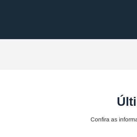
Últ
Confira as inform