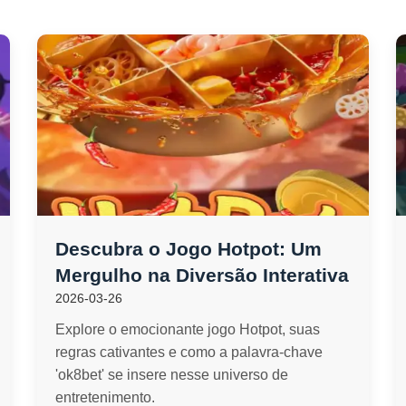
Descubra o Jogo Hotpot: Um
Mergulho na Diversão Interativa
2026-03-26
Explore o emocionante jogo Hotpot, suas
regras cativantes e como a palavra-chave
'ok8bet' se insere nesse universo de
entretenimento.