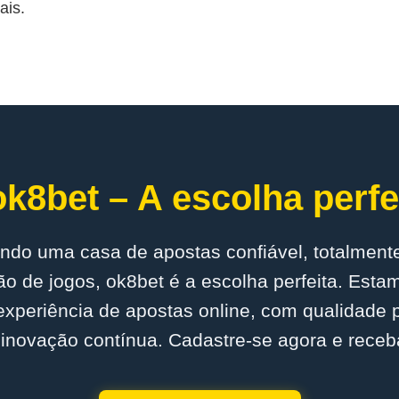
ais.
k8bet – A escolha perfe
ndo uma casa de apostas confiável, totalmente
o de jogos, ok8bet é a escolha perfeita. Est
experiência de apostas online, com qualidade
inovação contínua. Cadastre-se agora e receb