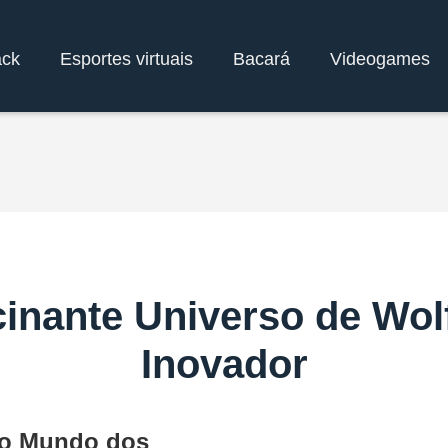
ack
Esportes virtuais
Bacará
Videogames
inante Universo de Wo
Inovador
do Mundo dos