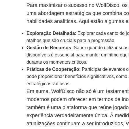
Para maximizar o sucesso no WolfDisco, os
uma abordagem estratégica que combina co
habilidades analíticas. Aqui estão algumas e
Exploração Detalhada:
Explorar cada canto do j
atalhos que são cruciais para a progressão.
Gestão de Recursos:
Saber quando utilizar suas
disponíveis é essencial para manter um ritmo equi
durante os momentos críticos.
Práticas de Cooperação:
Participar de eventos c
pode proporcionar benefícios significativos, como
estratégicas valiosas.
Em suma, WolfDisco não só é um testament
modernos podem oferecer em termos de inov
também é uma plataforma que reúne jogado
experiência verdadeiramente única. À medi
atualizações continuam a ser introduzidos,