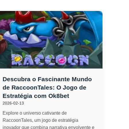
Descubra o Fascinante Mundo
de RaccoonTales: O Jogo de
Estratégia com Ok8bet
2026-02-13
Explore o universo cativante de
RaccoonTales, um jogo de estratégia
inovador que combina narrativa envolvente e