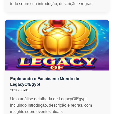
tudo sobre sua introdução, descrição e regras.
Explorando o Fascinante Mundo de
LegacyOfEgypt
2026-03-01
Uma análise detalhada de LegacyOfEgypt,
incluindo introdução, descrição e regras, com
insights sobre eventos atuais.