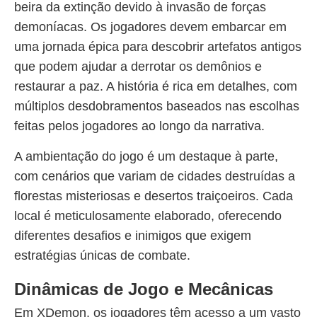
beira da extinção devido à invasão de forças
demoníacas. Os jogadores devem embarcar em
uma jornada épica para descobrir artefatos antigos
que podem ajudar a derrotar os demônios e
restaurar a paz. A história é rica em detalhes, com
múltiplos desdobramentos baseados nas escolhas
feitas pelos jogadores ao longo da narrativa.
A ambientação do jogo é um destaque à parte,
com cenários que variam de cidades destruídas a
florestas misteriosas e desertos traiçoeiros. Cada
local é meticulosamente elaborado, oferecendo
diferentes desafios e inimigos que exigem
estratégias únicas de combate.
Dinâmicas de Jogo e Mecânicas
Em XDemon, os jogadores têm acesso a um vasto