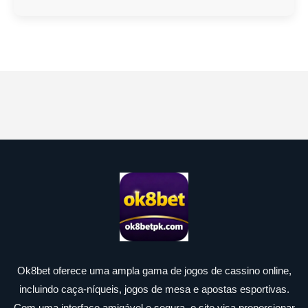
Ok8bet oferece uma ampla gama de jogos de cassino online,
incluindo caça-níqueis, jogos de mesa e apostas esportivas.
Com uma interface amigável e segura, o site visa proporcionar