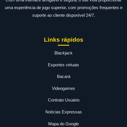
uma experiência de jogo superior, com promoções frequentes e
suporte ao cliente disponível 24/7.
Links rápidos
Blackjack
Esportes virtuais
Bacará
Videogames
Contrato Usuário
Notícias Expressas
Mapa do Google