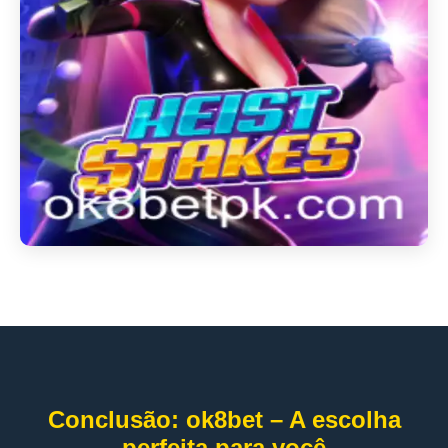
Conclusão: ok8bet – A escolha
perfeita para você