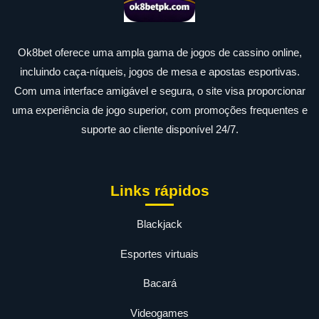
Ok8bet oferece uma ampla gama de jogos de cassino online,
incluindo caça-níqueis, jogos de mesa e apostas esportivas.
Com uma interface amigável e segura, o site visa proporcionar
uma experiência de jogo superior, com promoções frequentes e
suporte ao cliente disponível 24/7.
Links rápidos
Blackjack
Esportes virtuais
Bacará
Videogames