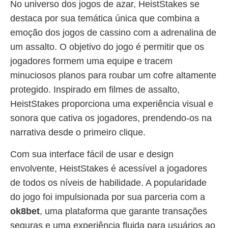
No universo dos jogos de azar, HeistStakes se
destaca por sua temática única que combina a
emoção dos jogos de cassino com a adrenalina de
um assalto. O objetivo do jogo é permitir que os
jogadores formem uma equipe e tracem
minuciosos planos para roubar um cofre altamente
protegido. Inspirado em filmes de assalto,
HeistStakes proporciona uma experiência visual e
sonora que cativa os jogadores, prendendo-os na
narrativa desde o primeiro clique.
Com sua interface fácil de usar e design
envolvente, HeistStakes é acessível a jogadores
de todos os níveis de habilidade. A popularidade
do jogo foi impulsionada por sua parceria com a
ok8bet
, uma plataforma que garante transações
seguras e uma experiência fluida para usuários ao