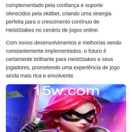
complementado pela confiança e suporte
oferecidos pela ok8bet, criando uma sinergia
perfeita para o crescimento contínuo de
HeistStakes no cenário de jogos online.
Com novos desenvolvimentos e melhorias sendo
constantemente implementados, o futuro é
certamente brilhante para HeistStakes e seus
jogadores, prometendo uma experiência de jogo
ainda mais rica e envolvente.