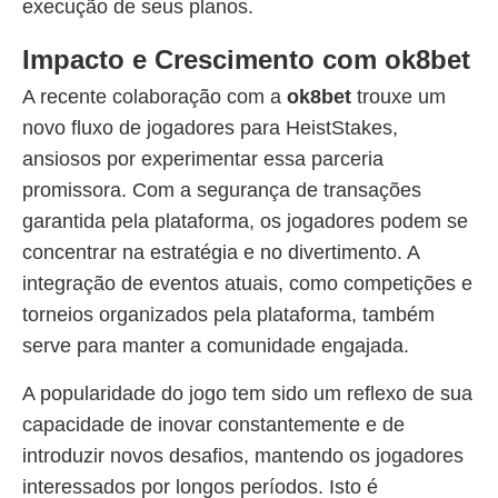
execução de seus planos.
Impacto e Crescimento com ok8bet
A recente colaboração com a
ok8bet
trouxe um
novo fluxo de jogadores para HeistStakes,
ansiosos por experimentar essa parceria
promissora. Com a segurança de transações
garantida pela plataforma, os jogadores podem se
concentrar na estratégia e no divertimento. A
integração de eventos atuais, como competições e
torneios organizados pela plataforma, também
serve para manter a comunidade engajada.
A popularidade do jogo tem sido um reflexo de sua
capacidade de inovar constantemente e de
introduzir novos desafios, mantendo os jogadores
interessados por longos períodos. Isto é