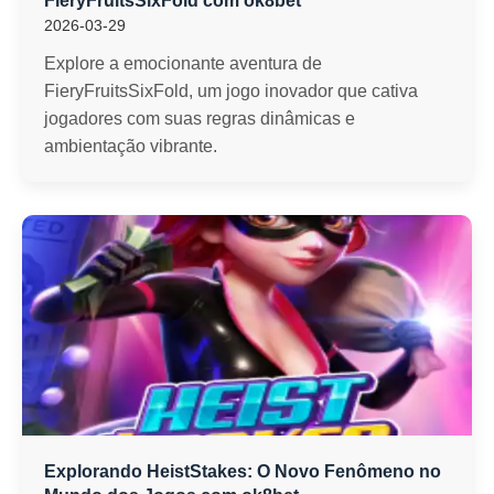
FieryFruitsSixFold com ok8bet
2026-03-29
Explore a emocionante aventura de
FieryFruitsSixFold, um jogo inovador que cativa
jogadores com suas regras dinâmicas e
ambientação vibrante.
Explorando HeistStakes: O Novo Fenômeno no