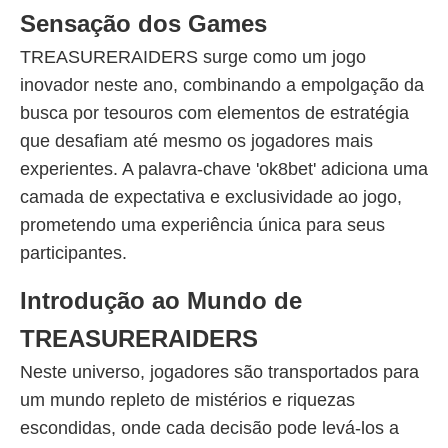
Sensação dos Games
TREASURERAIDERS surge como um jogo
inovador neste ano, combinando a empolgação da
busca por tesouros com elementos de estratégia
que desafiam até mesmo os jogadores mais
experientes. A palavra-chave 'ok8bet' adiciona uma
camada de expectativa e exclusividade ao jogo,
prometendo uma experiência única para seus
participantes.
Introdução ao Mundo de
TREASURERAIDERS
Neste universo, jogadores são transportados para
um mundo repleto de mistérios e riquezas
escondidas, onde cada decisão pode levá-los a