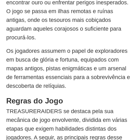
encontrar ouro ou enfrentar perigos inesperados.
O jogo se passa em ilhas remotas e ruínas
antigas, onde os tesouros mais cobiçados
aguardam aqueles corajosos o suficiente para
procurá-los.
Os jogadores assumem o papel de exploradores
em busca de glória e fortuna, equipados com
mapas antigos, pistas enigmáticas e um arsenal
de ferramentas essenciais para a sobrevivência e
descoberta de relíquias.
Regras do Jogo
TREASURERAIDERS se destaca pela sua
mecânica de jogo envolvente, dividida em várias
etapas que exigem habilidades distintas dos
jogadores. A seguir, as principais regras desse